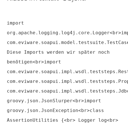
import
org.apache.logging.log4j.core.Logger<br>im
com.eviware.soapui.model.testsuite.TestCas
Diese Imports werden wir später noch
benötigen<br>import
com.eviware.soapui.impl.wsdl.teststeps.Res
com.eviware.soapui.impl.wsdl.teststeps.Pro
com.eviware.soapui.impl.wsdl.teststeps.Jdb
groovy.json.JsonSlurper<br>import
groovy.json.JsonException<br>class
AssertionUtilities {<br> Logger log<br>