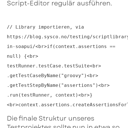
Script-Editor regulär ausführen.
// Library importieren, via
https://blog.sysco.no/testing/scriptlibrar
in-soapui/<br>if(context.assertions ==
null) {<br>
testRunner.testCase.testSuite<br>
.getTestCaseByName("groovy")<br>
.getTestStepByName("assertions")<br>
.run(testRunner, context)<br>}
<br>context.assertions.createAssertionsFor
Die finale Struktur unseres
Testprojektes sollte nun in etwa so