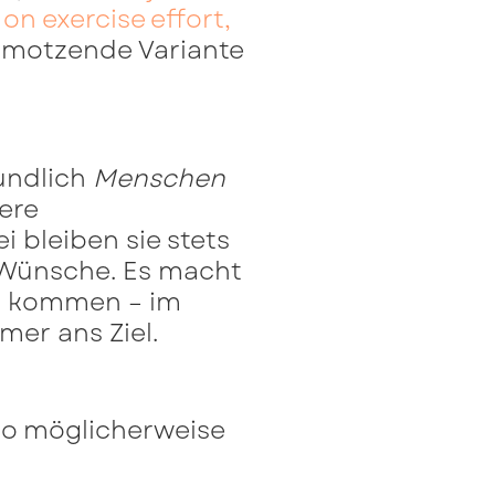
on exercise effort,
 motzende Variante
eundlich
Menschen
ere
 bleiben sie stets
e Wünsche. Es macht
r kommen – im
er ans Ziel.
 so möglicherweise