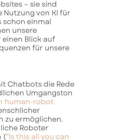
sites – sie sind
 Nutzung von KI für
s schon einmal
nen unsere
einen Blick auf
equenzen für unsere
it Chatbots die Rede
dlichen Umgangston
 in human-robot
enschlicher
n zu ermöglichen.
liche Roboter
 (
“Is this all you can