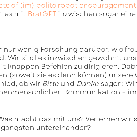
cts of (im) polite robot encouragement 
bt es mit
BratGPT
inzwischen sogar eine
r nur wenig Forschung darüber, wie fr
d. Wir sind es inzwischen gewohnt, uns
t knappen Befehlen zu dirigieren. Dabei
len (soweit sie es denn können) unser
hied, ob wir
Bitte
und
Danke
sagen: Wi
henmenschlichen Kommunikation – imm
 Was macht das mit uns? Verlernen wir
mgangston untereinander?