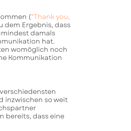
enommen (
“Thank you,
u dem Ergebnis, dass
zumindest damals
munikation hat.
enten womöglich noch
che Kommunikation
 verschiedensten
d inzwischen so weit
ächspartner
n bereits, dass eine