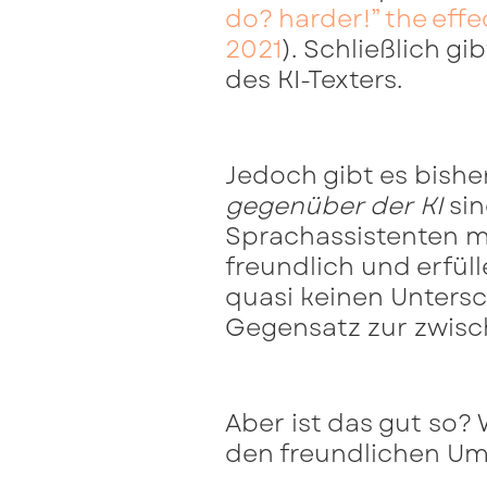
do? harder!” the effe
2021
). Schließlich gi
des KI-Texters.
Jedoch gibt es bishe
gegenüber der KI
sin
Sprachassistenten mi
freundlich und erfül
quasi keinen Untersc
Gegensatz zur zwisc
Aber ist das gut so?
den freundlichen U