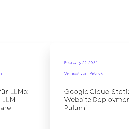
February 29, 2024
as
Verfasst von
Patrick
für LLMs:
Google Cloud Stati
t LLM-
Website Deploymen
ware
Pulumi