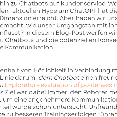
 hin zu Chatbots auf Kundenservice-Web
 dem aktuellen Hype um ChatGPT hat die
 Dimension erreicht. Aber haben wir un
emacht, wie unser Umgangston mit ih
lusst? In diesem Blog-Post werfen wir 
it Chatbots und die potenziellen Kons
e Kommunikation.
nheit von Höflichkeit in Verbindung m
r Linie darum,
dem Chatbot
einen freun
a.
Exploratory evaluation of politeness
as Ziel war dabei immer, den Roboter m
n, um eine angenehmere Kommunikatio
teil wurde schon untersucht: Unfreund
e zu besseren Trainingserfolgen führen