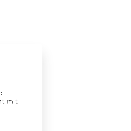
c
t mit